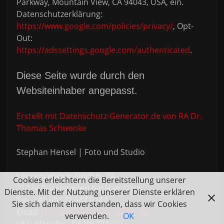
Parkway, Mountain View, CA 94043, USA, ein.
Datenschutzerklärung:
https://www.google.com/policies/privacy/
, Opt-
Out:
https://adssettings.google.com/authenticated
.
Diese Seite wurde durch den
Websiteinhaber angepasst.
Erstellt mit Datenschutz-Generator.de von RA Dr.
Thomas Schwenke
Stephan Hensel | Foto und Studio
Langenrehmer Dorfstr. 7a
Cookies erleichtern die Bereitstellung unserer
21224 Rosengarten bei Hamburg
Dienste. Mit der Nutzung unserer Dienste erklären
Tel.: +49 (0)177 347 0247
Sie sich damit einverstanden, dass wir Cookies
Email:
Look@Traumwagenbilder.de
verwenden.
OK