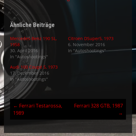
Ähnliche Beiträge
Mercedes-Benz 190 SL,
Citroën DSuper5, 1973
1958
6. November 2016
30. April 2016
In "Autoshootings"
In "Autoshootings"
Audi 100 Coupé S, 1973
17. Dezember 2016
In "Autoshootings"
←
Ferrari Testarossa,
Ferrari 328 GTB, 1987
Post
1989
→
navigation