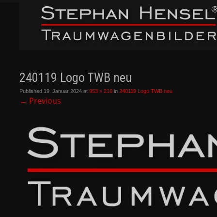
240119 Logo TWB neu
Published
19. Januar 2024
at
953 × 216
in
240119 Logo TWB neu
←
Previous