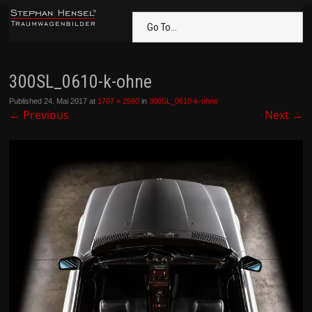
Go To...
300SL_0610-k-ohne
Published
24. Mai 2017
at
1707 × 2560
in
300SL_0610-k-ohne
←
Previous
Next
→