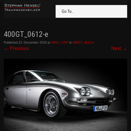
Go To...
400GT_0612-e
Published
23. Dezember 2018
at
2560 × 1707
in
400GT_0612-e
←
Previous
Next
→