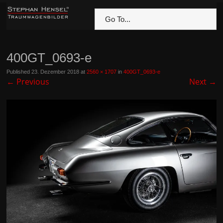
Go To...
400GT_0693-e
Published
23. Dezember 2018
at
2560 × 1707
in
400GT_0693-e
←
Previous
Next
→