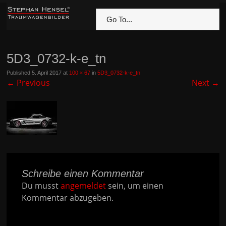
Go To...
5D3_0732-k-e_tn
Published
5. April 2017
at
100 × 67
in
5D3_0732-k-e_tn
←
Previous
Next
→
Schreibe einen Kommentar
Du musst
angemeldet
sein, um einen
Kommentar abzugeben.