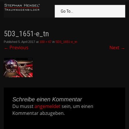
Go To...
5D3_1651-e_tn
Published
5. April 2017
at
100 × 67
in
5D3_1651-e_tn
←
Previous
Next
→
Schreibe einen Kommentar
Du musst
angemeldet
sein, um einen
Kommentar abzugeben.