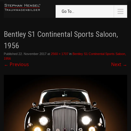
Go To...
Bentley S1 Continental Sports Saloon,
1956
Published
22. November 2017
at
2560 × 1707
in
Bentley S1 Continental Sports Saloon,
1956
←
Previous
Next
→