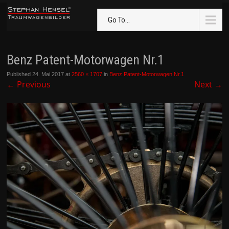
Go To...
Benz Patent-Motorwagen Nr.1
Published
24. Mai 2017
at
2560 × 1707
in
Benz Patent-Motorwagen Nr.1
←
Previous
Next
→