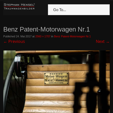
Go To...
Benz Patent-Motorwagen Nr.1
Published
24. Mai 2017
at
2560 × 1707
in
Benz Patent-Motorwagen Nr.1
←
Previous
Next
→