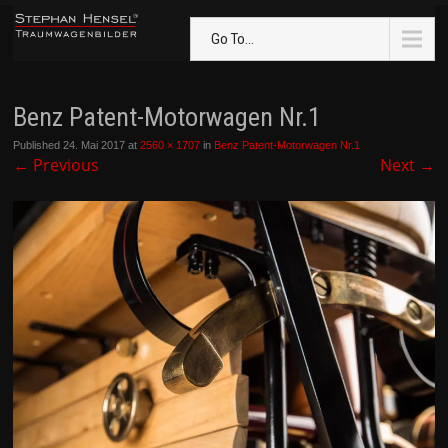
Go To...
Benz Patent-Motorwagen Nr.1
Published
24. Mai 2017
at
2560 × 1707
in
Benz Patent-Motorwagen Nr.1
←
Previous
Next
→