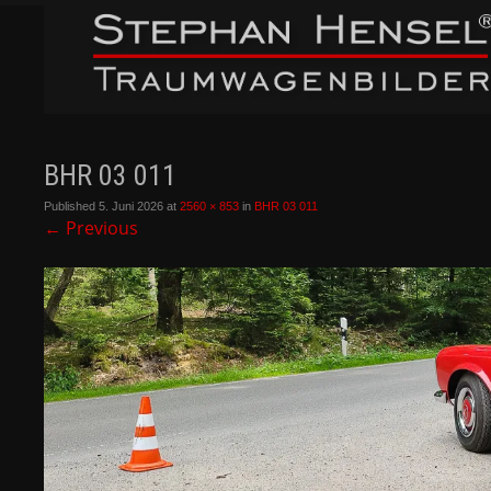
BHR 03 011
Published
5. Juni 2026
at
2560 × 853
in
BHR 03 011
←
Previous