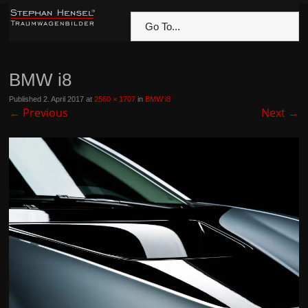
Go To...
BMW i8
Published
2. April 2017
at
2560 × 1707
in
BMW i8
←
Previous
Next
→