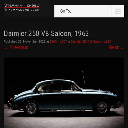
Go To...
Daimler 250 V8 Saloon, 1963
Published
22. November 2021
at
2560 × 1707
in
Daimler 250 V8 Saloon, 1963
←
Previous
Next
→