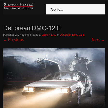
Go To...
DeLorean DMC-12 E
Published
24. November 2021
at
2560 × 1707
in
DeLorean DMC-12 E
←
Previous
Next
→