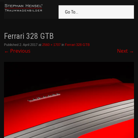
Go To...
Ferrari 328 GTB
Published
2. April 2017
at
2560 × 1707
in
Ferrari 328 GTB
←
Previous
Next
→