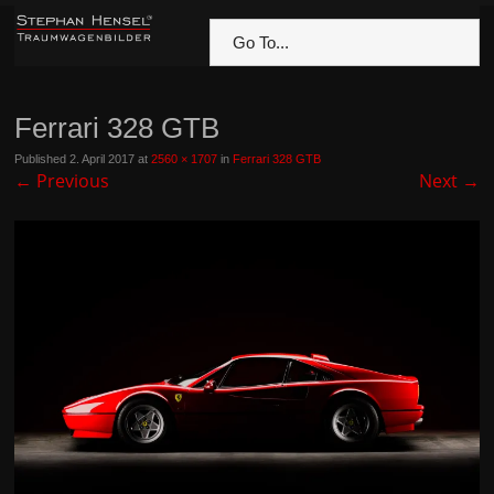
Go To...
Ferrari 328 GTB
Published
2. April 2017
at
2560 × 1707
in
Ferrari 328 GTB
←
Previous
Next
→