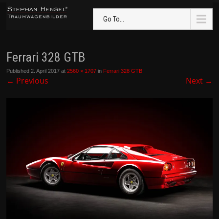
Go To...
Ferrari 328 GTB
Published
2. April 2017
at
2560 × 1707
in
Ferrari 328 GTB
←
Previous
Next
→