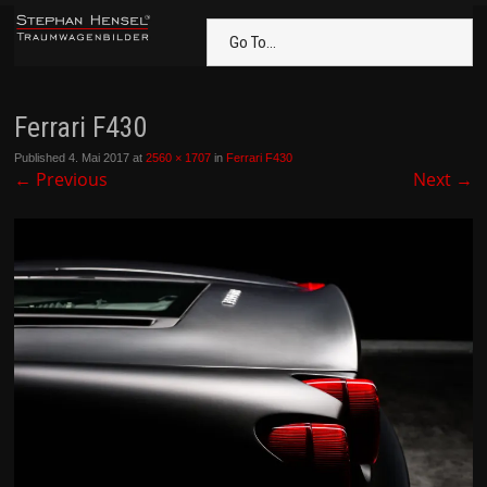
Go To...
Ferrari F430
Published
4. Mai 2017
at
2560 × 1707
in
Ferrari F430
←
Previous
Next
→