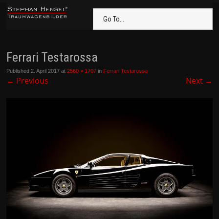
Go To...
Ferrari Testarossa
Published
2. April 2017
at
2560 × 1707
in
Ferrari Testarossa
←
Previous
Next
→