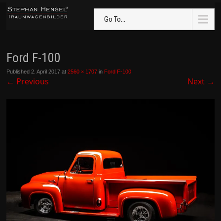
Go To...
Ford F-100
Published
2. April 2017
at
2560 × 1707
in
Ford F-100
←
Previous
Next
→