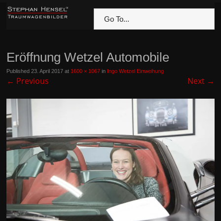
Go To...
Eröffnung Wetzel Automobile
Published
23. April 2017
at
1600 × 1067
in
Ingo Wetzel Einweihung
←
Previous
Next
→