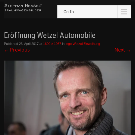
Go To...
Eröffnung Wetzel Automobile
Published
23. April 2017
at
1600 × 1067
in
Ingo Wetzel Einweihung
←
Previous
Next
→