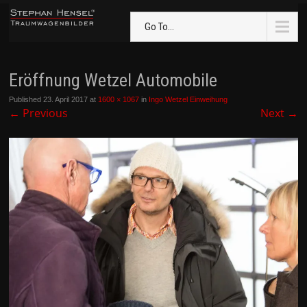
Go To...
Eröffnung Wetzel Automobile
Published
23. April 2017
at
1600 × 1067
in
Ingo Wetzel Einweihung
←
Previous
Next
→