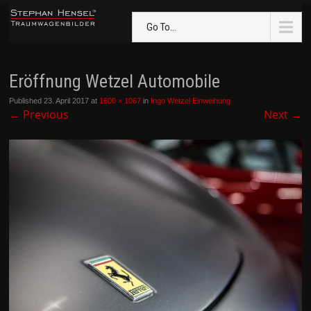
Go To...
Eröffnung Wetzel Automobile
Published
23. April 2017
at
1600 × 1067
in
Ingo Wetzel Einweihung
←
Previous
Next
→