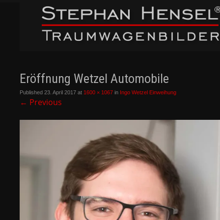
Eröffnung Wetzel Automobile
Published
23. April 2017
at
1600 × 1067
in
Ingo Wetzel Einweihung
←
Previous