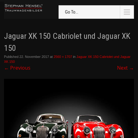
Go To...
Jaguar XK 150 Cabriolet und Jaguar XK
150
Published
22. November 2017
at
2560 × 1707
in
Jaguar XK 150 Cabriolet und Jaguar
XK 150
←
Previous
Next
→