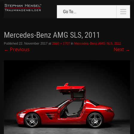
Go To...
Mercedes-Benz AMG SLS, 2011
Published
22. November 2017
at
2560 × 1707
in
Mercedes-Benz AMG SLS, 2011
←
Previous
Next
→