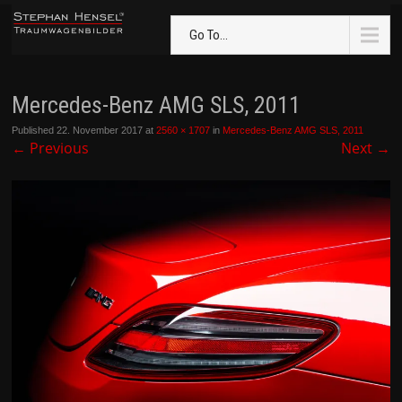
Go To...
Mercedes-Benz AMG SLS, 2011
Published
22. November 2017
at
2560 × 1707
in
Mercedes-Benz AMG SLS, 2011
←
Previous
Next
→