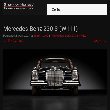
Go To...
Mercedes-Benz 230 S (W111)
Published
2. April 2017
at
2560 × 1707
in
Mercedes-Benz 230 S (W111)
←
Previous
Next
→