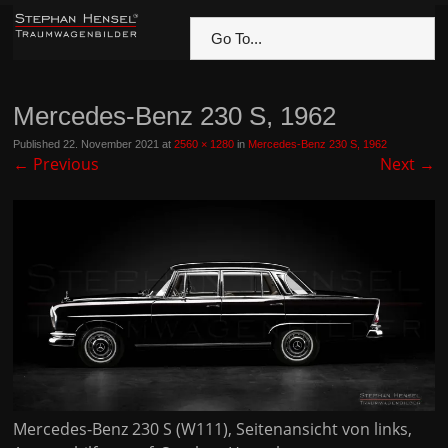
Go To...
Mercedes-Benz 230 S, 1962
Published
22. November 2021
at
2560 × 1280
in
Mercedes-Benz 230 S, 1962
←
Previous
Next
→
Mercedes-Benz 230 S (W111), Seitenansicht von links,