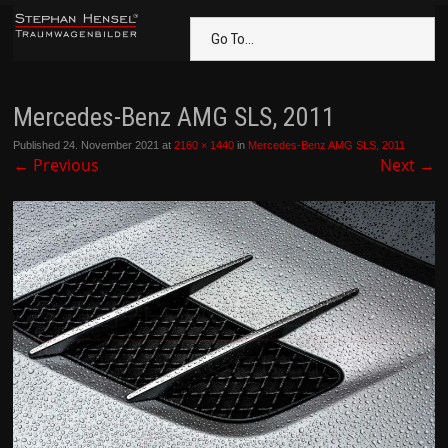
Go To...
Mercedes-Benz AMG SLS, 2011
Published
24. November 2021
at
2160 × 1440
in
Mercedes-Benz AMG SLS, 2011
←
Previous
Next
→