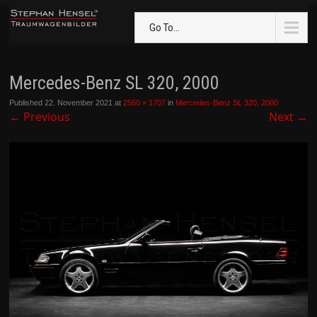
Go To...
Mercedes-Benz SL 320, 2000
Published
22. November 2021
at
2560 × 1707
in
Mercedes-Benz SL 320, 2000
←
Previous
Next
→