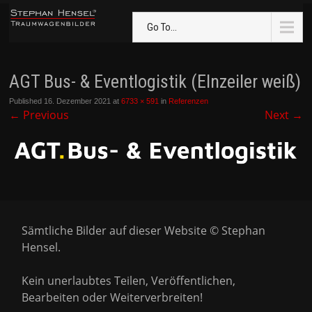
Go To...
AGT Bus- & Eventlogistik (EInzeiler weiß)
Published
16. Dezember 2021
at
6733 × 591
in
Referenzen
←
Previous
Next
→
Sämtliche Bilder auf dieser Website © Stephan
Hensel.
Kein unerlaubtes Teilen, Veröffentlichen,
Bearbeiten oder Weiterverbreiten!