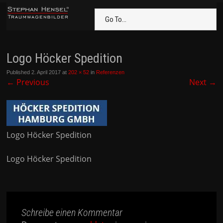
Go To...
Logo Höcker Spedition
Published
2. April 2017
at
202 × 52
in
Referenzen
←
Previous
Next
→
Logo Höcker Spedition
Logo Höcker Spedition
Schreibe einen Kommentar