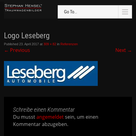
Go To...
Logo Leseberg
Published
23. April 2017
at
309 × 82
in
Referenzen
←
Previous
Next
→
Schreibe einen Kommentar
Du musst
angemeldet
sein, um einen
Kommentar abzugeben.