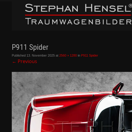
P911 Spider
Published
13. November 2025
at
2560 × 1280
in
P911 Spider
←
Previous