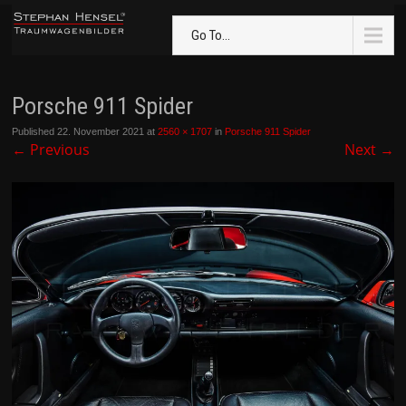
Go To...
Porsche 911 Spider
Published
22. November 2021
at
2560 × 1707
in
Porsche 911 Spider
←
Previous
Next
→