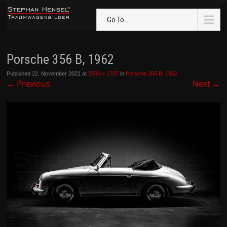
Go To...
Porsche 356 B, 1962
Published
22. November 2021
at
2560 × 1707
in
Porsche 356 B, 1962
←
Previous
Next
→