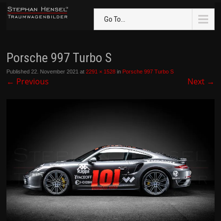
Go To...
Porsche 997 Turbo S
Published
22. November 2021
at
2291 × 1528
in
Porsche 997 Turbo S
←
Previous
Next
→