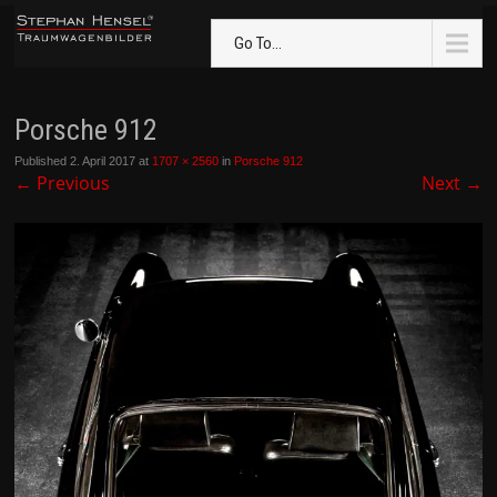
Go To...
Porsche 912
Published
2. April 2017
at
1707 × 2560
in
Porsche 912
←
Previous
Next
→