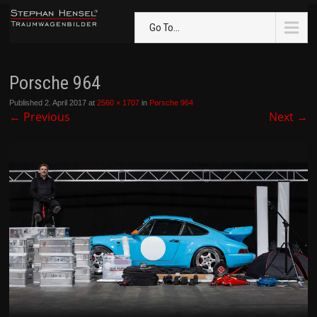
Go To...
Porsche 964
Published
2. April 2017
at
2560 × 1707
in
Porsche 964
←
Previous
Next
→