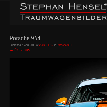
Porsche 964
Published
2. April 2017
at
2560 × 1707
in
Porsche 964
←
Previous