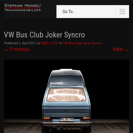
Go To...
VW Bus Club Joker Syncro
Published
2. April 2017
at
2560 × 1707
in
VW Bus Club Joker Syncro
←
Previous
Next
→