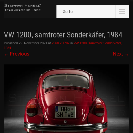
Go To...
VW 1200, samtroter Sonderkäfer, 1984
Published
22. November 2021
at
2560 × 1707
in
VW 1200, samtroter Sonderkäfer,
1984
←
Previous
Next
→