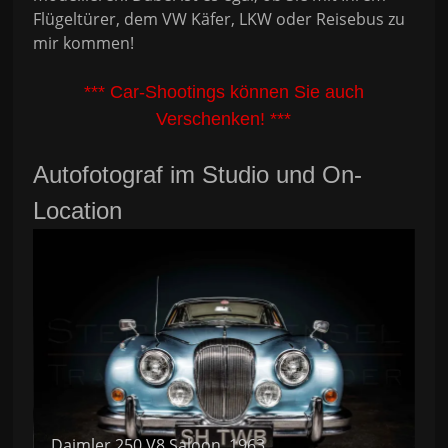
Flügeltürer, dem VW Käfer, LKW oder Reisebus zu
mir kommen!
*** Car-Shootings können Sie auch
Verschenken! ***
Autofotograf im Studio und On-
Location
Daimler 250 V8 Saloon, 1963
M