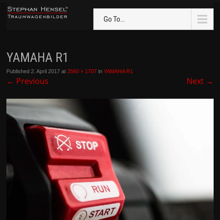
Go To...
YAMAHA R1
Published
2. April 2017
at
2560 × 1707
in
YAMAHA R1
←
Previous
Next
→