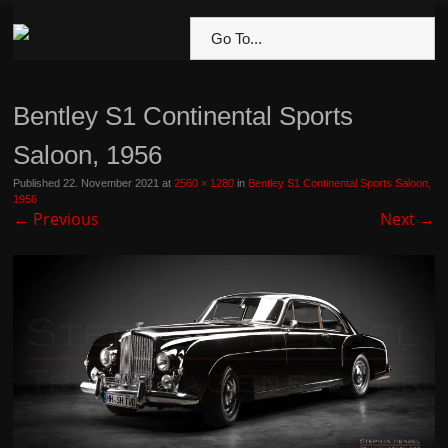
Go To...
Bentley S1 Continental Sports
Saloon, 1956
Published
22. November 2021
at
2560 × 1280
in
Bentley S1 Continental Sports Saloon,
1956
←
Previous
Next
→