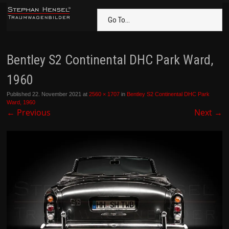
Go To...
Bentley S2 Continental DHC Park Ward,
1960
Published
22. November 2021
at
2560 × 1707
in
Bentley S2 Continental DHC Park
Ward, 1960
←
Previous
Next
→